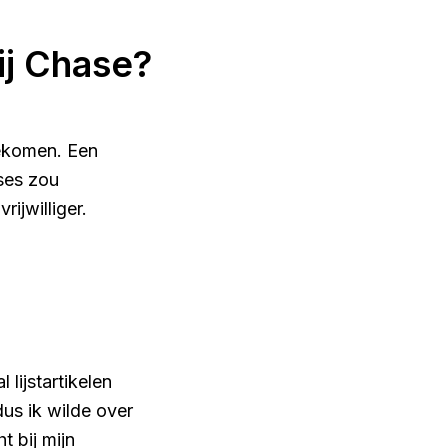
ij Chase?
 gekomen. Een
sses zou
ijwilliger.
lijstartikelen
us ik wilde over
t bij mijn