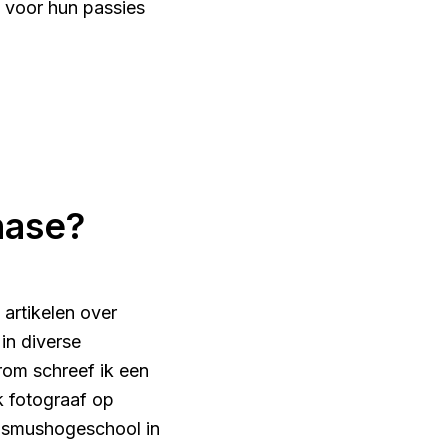
m voor hun passies
hase?
 artikelen over
in diverse
rom schreef ik een
ok fotograaf op
rasmushogeschool in