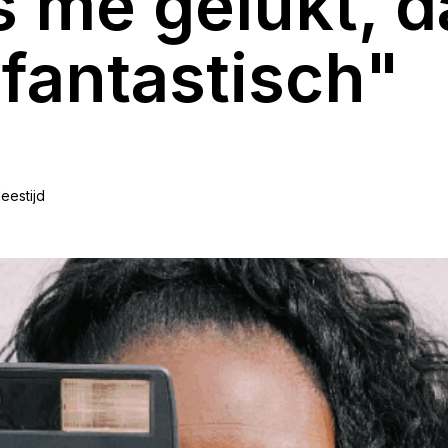
s me gelukt, d
 fantastisch"
leestijd