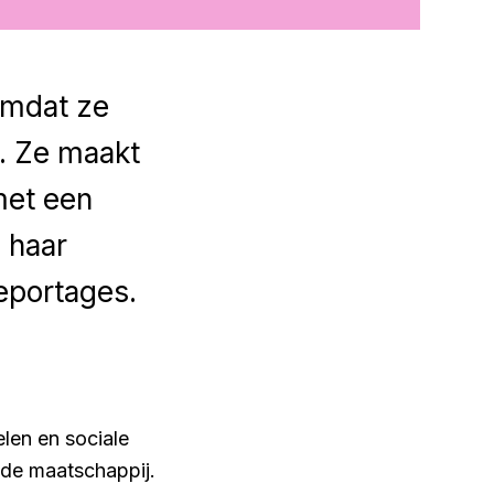
omdat ze
. Ze maakt
met een
 haar
eportages.
elen en sociale
 de maatschappij.