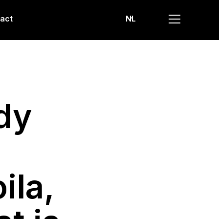
act
NL
dy
ila,