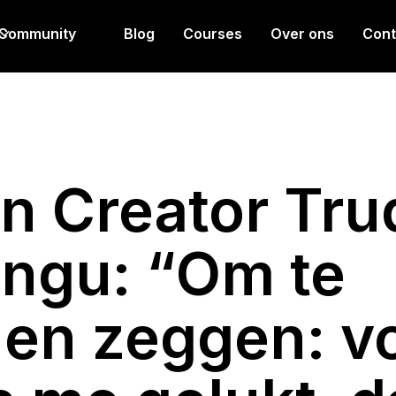
Community
Blog
Courses
Over ons
Cont
n Creator Tru
ngu: “Om te
en zeggen: vo