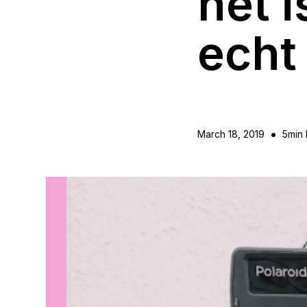
het i
echt
•
March 18, 2019
5
min 